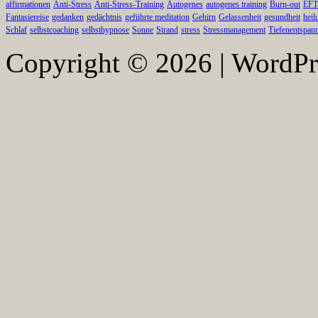
affirmationen
Anti-Stress
Anti-Stress-Training
Autogenes
autogenes training
Burn-out
EFT
Fantasiereise
gedanken
gedächtnis
geführte meditation
Gehirn
Gelassenheit
gesundheit
heil
Schlaf
selbstcoaching
selbsthypnose
Sonne
Strand
stress
Stressmanagement
Tiefenentspan
Copyright © 2026 | WordP