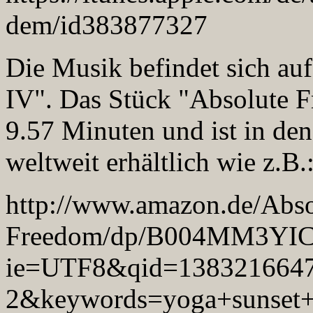
dem/id383877327
Die Musik befindet sich au
IV". Das Stück "Absolute F
9.57 Minuten und ist in de
weltweit erhältlich wie z.B.
http://www.amazon.de/Abso
Freedom/dp/B004MM3YIC/
ie=UTF8&qid=1383216647
2&keywords=yoga+sunset+c