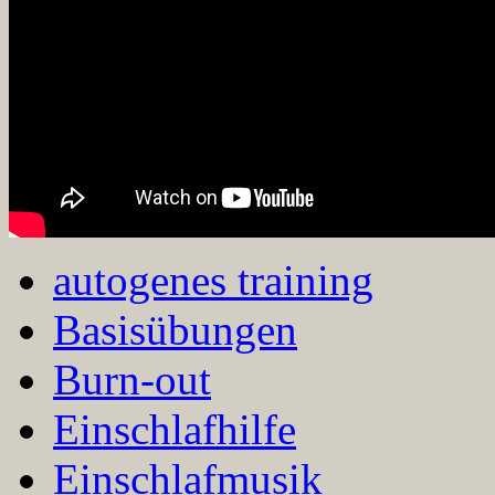
autogenes training
Basisübungen
Burn-out
Einschlafhilfe
Einschlafmusik