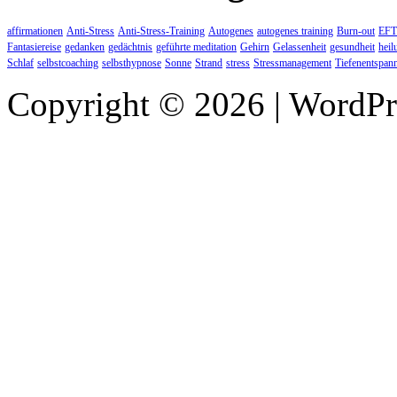
affirmationen
Anti-Stress
Anti-Stress-Training
Autogenes
autogenes training
Burn-out
EFT
Fantasiereise
gedanken
gedächtnis
geführte meditation
Gehirn
Gelassenheit
gesundheit
heil
Schlaf
selbstcoaching
selbsthypnose
Sonne
Strand
stress
Stressmanagement
Tiefenentspan
Copyright © 2026 | WordP