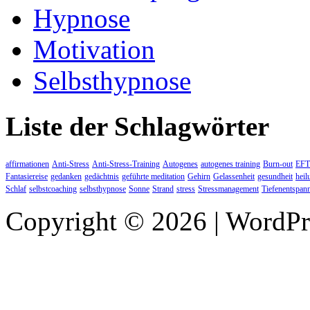
Hypnose
Motivation
Selbsthypnose
Liste der Schlagwörter
affirmationen
Anti-Stress
Anti-Stress-Training
Autogenes
autogenes training
Burn-out
EFT
Fantasiereise
gedanken
gedächtnis
geführte meditation
Gehirn
Gelassenheit
gesundheit
heil
Schlaf
selbstcoaching
selbsthypnose
Sonne
Strand
stress
Stressmanagement
Tiefenentspan
Copyright © 2026 | WordP