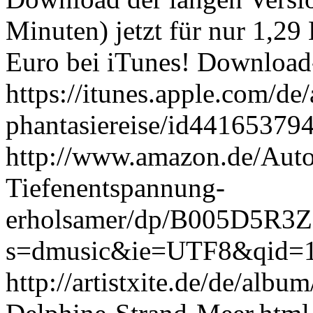
Minuten) jetzt für nur 1,29
Euro bei iTunes! Download
https://itunes.apple.com/de
phantasiereise/id44165379
http://www.amazon.de/Autog
Tiefenentspannung-
erholsamer/dp/B005D5R3Z2
s=dmusic&ie=UTF8&qid=1
http://artistxite.de/de/alb