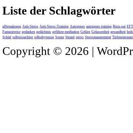
Liste der Schlagwörter
affirmationen
Anti-Stress
Anti-Stress-Training
Autogenes
autogenes training
Burn-out
EFT
Fantasiereise
gedanken
gedächtnis
geführte meditation
Gehirn
Gelassenheit
gesundheit
heil
Schlaf
selbstcoaching
selbsthypnose
Sonne
Strand
stress
Stressmanagement
Tiefenentspan
Copyright © 2026 | WordP