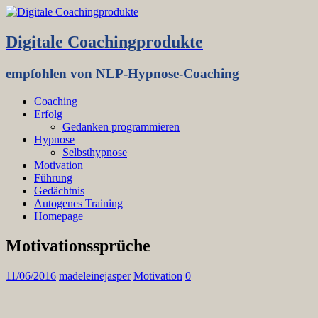
Digitale Coachingprodukte
empfohlen von NLP-Hypnose-Coaching
Coaching
Erfolg
Gedanken programmieren
Hypnose
Selbsthypnose
Motivation
Führung
Gedächtnis
Autogenes Training
Homepage
Motivationssprüche
11/06/2016
madeleinejasper
Motivation
0