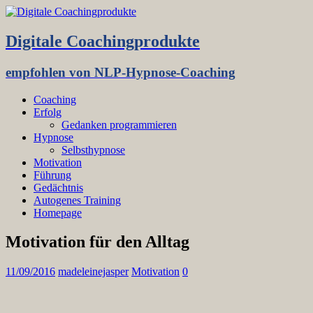
Digitale Coachingprodukte
empfohlen von NLP-Hypnose-Coaching
Coaching
Erfolg
Gedanken programmieren
Hypnose
Selbsthypnose
Motivation
Führung
Gedächtnis
Autogenes Training
Homepage
Motivation für den Alltag
11/09/2016
madeleinejasper
Motivation
0