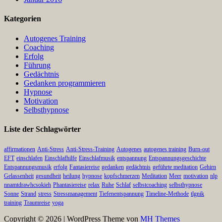
Kategorien
Autogenes Training
Coaching
Erfolg
Führung
Gedächtnis
Gedanken programmieren
Hypnose
Motivation
Selbsthypnose
Liste der Schlagwörter
affirmationen
Anti-Stress
Anti-Stress-Training
Autogenes
autogenes training
Burn-out
EFT
einschlafen
Einschlafhilfe
Einschlafmusik
entspannung
Entspannungsgeschichte
Entspannungsmusik
erfolg
Fantasiereise
gedanken
gedächtnis
geführte meditation
Gehirn
Gelassenheit
gesundheit
heilung
hypnose
kopfschmerzen
Meditation
Meer
motivation
nlp
nnamtdrawhcsokieh
Phantasiereise
relax
Ruhe
Schlaf
selbstcoaching
selbsthypnose
Sonne
Strand
stress
Stressmanagement
Tiefenentspannung
Timeline-Methode
tlgnik
training
Traumreise
yoga
Copyright © 2026 | WordPress Theme von
MH Themes