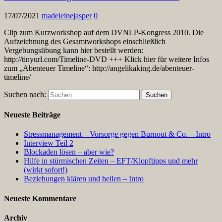
17/07/2021
madeleinejasper
0
Clip zum Kurzworkshop auf dem DVNLP-Kongress 2010. Die
Aufzeichnung des Gesamtworkshops einschließlich
Vergebungsübung kann hier bestellt werden:
http://tinyurl.com/Timeline-DVD +++ Klick hier für weitere Infos
zum „Abenteuer Timeline“: http://angelikaking.de/abenteuer-
timeline/
Suchen nach:
Neueste Beiträge
Stressmanagement – Vorsorge gegen Burnout & Co. – Intro
Interview Teil 2
Blockaden lösen – aber wie?
Hilfe in stürmischen Zeiten – EFT/Klopftipps und mehr
(wirkt sofort!)
Beziehungen klären und heilen – Intro
Neueste Kommentare
Archiv