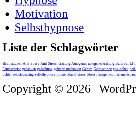
Motivation
Selbsthypnose
Liste der Schlagwörter
affirmationen
Anti-Stress
Anti-Stress-Training
Autogenes
autogenes training
Burn-out
EFT
Fantasiereise
gedanken
gedächtnis
geführte meditation
Gehirn
Gelassenheit
gesundheit
heil
Schlaf
selbstcoaching
selbsthypnose
Sonne
Strand
stress
Stressmanagement
Tiefenentspan
Copyright © 2026 | WordP