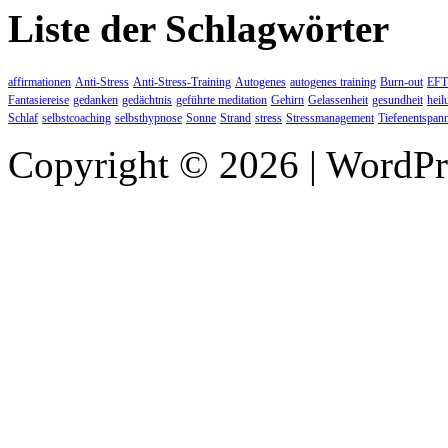
Liste der Schlagwörter
affirmationen
Anti-Stress
Anti-Stress-Training
Autogenes
autogenes training
Burn-out
EFT
Fantasiereise
gedanken
gedächtnis
geführte meditation
Gehirn
Gelassenheit
gesundheit
heil
Schlaf
selbstcoaching
selbsthypnose
Sonne
Strand
stress
Stressmanagement
Tiefenentspan
Copyright © 2026 | WordP