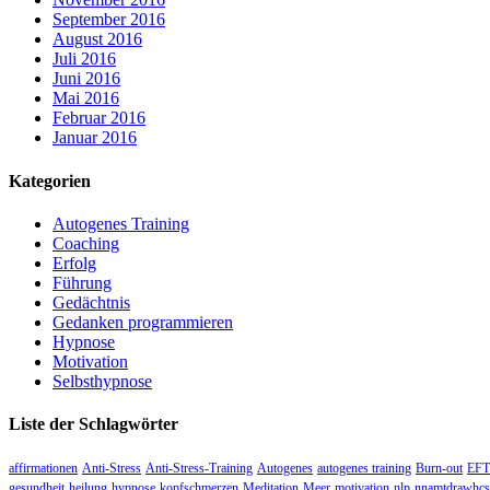
September 2016
August 2016
Juli 2016
Juni 2016
Mai 2016
Februar 2016
Januar 2016
Kategorien
Autogenes Training
Coaching
Erfolg
Führung
Gedächtnis
Gedanken programmieren
Hypnose
Motivation
Selbsthypnose
Liste der Schlagwörter
affirmationen
Anti-Stress
Anti-Stress-Training
Autogenes
autogenes training
Burn-out
EFT
gesundheit
heilung
hypnose
kopfschmerzen
Meditation
Meer
motivation
nlp
nnamtdrawhcs