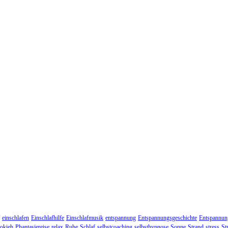
einschlafen
Einschlafhilfe
Einschlafmusik
entspannung
Entspannungsgeschichte
Entspannun
okieh
Phantasiereise
relax
Ruhe
Schlaf
selbstcoaching
selbsthypnose
Sonne
Strand
stress
St