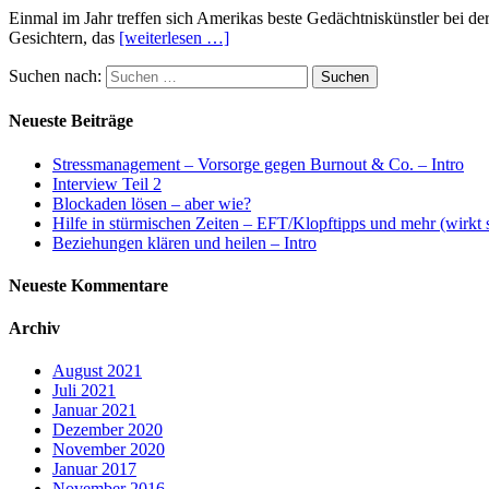
Einmal im Jahr treffen sich Amerikas beste Gedächtniskünstler bei
Gesichtern, das
[weiterlesen …]
Suchen nach:
Neueste Beiträge
Stressmanagement – Vorsorge gegen Burnout & Co. – Intro
Interview Teil 2
Blockaden lösen – aber wie?
Hilfe in stürmischen Zeiten – EFT/Klopftipps und mehr (wirkt s
Beziehungen klären und heilen – Intro
Neueste Kommentare
Archiv
August 2021
Juli 2021
Januar 2021
Dezember 2020
November 2020
Januar 2017
November 2016