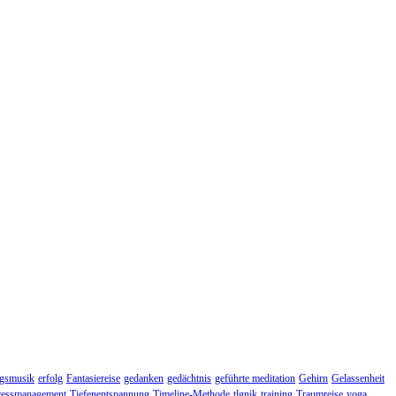
gsmusik
erfolg
Fantasiereise
gedanken
gedächtnis
geführte meditation
Gehirn
Gelassenheit
ressmanagement
Tiefenentspannung
Timeline-Methode
tlgnik
training
Traumreise
yoga