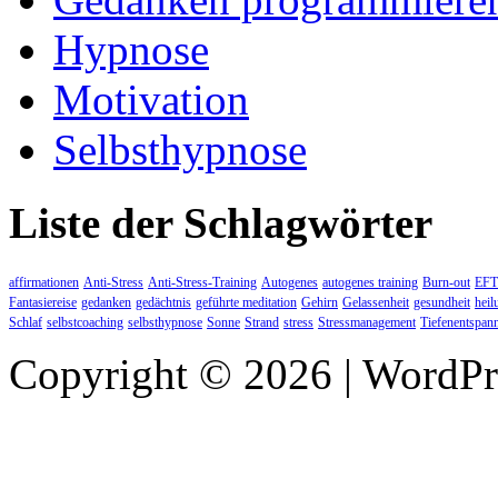
Hypnose
Motivation
Selbsthypnose
Liste der Schlagwörter
affirmationen
Anti-Stress
Anti-Stress-Training
Autogenes
autogenes training
Burn-out
EFT
Fantasiereise
gedanken
gedächtnis
geführte meditation
Gehirn
Gelassenheit
gesundheit
heil
Schlaf
selbstcoaching
selbsthypnose
Sonne
Strand
stress
Stressmanagement
Tiefenentspan
Copyright © 2026 | WordP